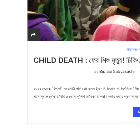
আজকের সে
CHILD DEATH : ফের শিশু মৃত্যু! চিকিৎসা
by
Biplabi Sabyasachi
ওয়েব ডেস্ক, বিপ্লবী সব্যসাচী পত্রিকা অনলাইন : চিকিৎসার গাফিলতিতে শিশু
ঘটনাস্থলে পৌঁছায় বিডিও থেকে পুলিশ আধিকারিকেরা।দফায় দফায় প্রশাসনের