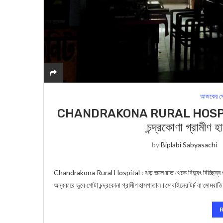
আজকের সে
CHANDRAKONA RURAL HOSPITAL : ঝ
চন্দ্রকোণা গ্রামীণ
by
Biplabi Sabyasachi
Chandrakona Rural Hospital : ঝড় জলে রাত থেকে বিদ্যুৎ বিচ্ছিন্ন পশ্চি
অন্ধকারে ডুবে গোটা চন্দ্রকোনা গ্রামীণ হাসপাতাল।মোবাইলের টর্চ বা মোমবাত