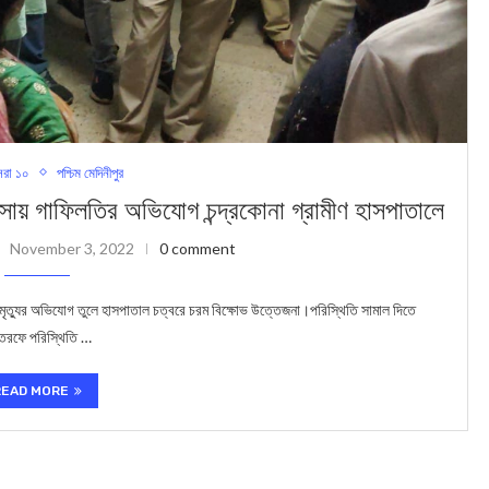
রা ১০
পশ্চিম মেদিনীপুর
য় গাফিলতির অভিযোগ চন্দ্রকোনা গ্রামীণ হাসপাতালে
November 3, 2022
0 comment
 মৃত্যুর অভিযোগ তুলে হাসপাতাল চত্বরে চরম বিক্ষোভ উত্তেজনা।পরিস্থিতি সামাল দিতে
 তরফে পরিস্থিতি …
READ MORE