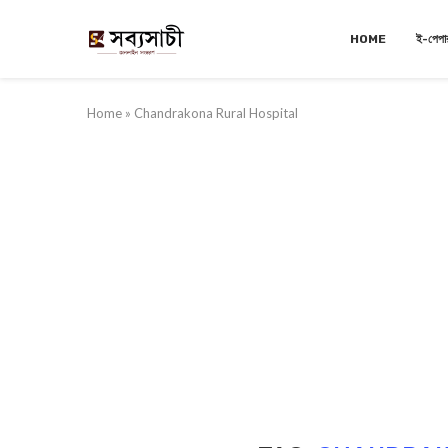
HOME
ই-পেপা
Home
»
Chandrakona Rural Hospital