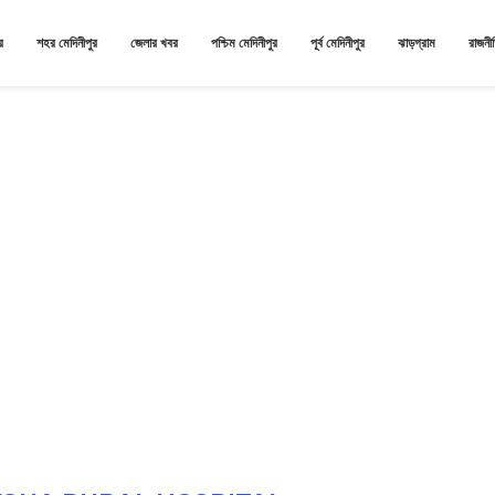
র
শহর মেদিনীপুর
জেলার খবর
পশ্চিম মেদিনীপুর
পূর্ব মেদিনীপুর
ঝাড়গ্রাম
রাজনী