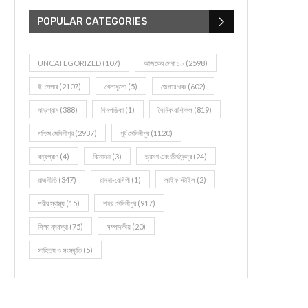
POPULAR CATEGORIES
UNCATEGORIZED
(107)
আজকের সেরা ১০
(2598)
ই-পেপার
(2107)
খেলাধূলো
(5)
জেলার খবর
(602)
ঝাড়গ্রাম
(388)
দিনপঞ্জিকা
(1)
দৈনিক রাশিফল
(819)
পশ্চিম মেদিনীপুর
(2937)
পূর্ব মেদিনীপুর
(1120)
বন্যপ্রাণ
(4)
বিনোদন
(3)
ভ্রমণ এবং তীর্থকেন্দ্র
(24)
রাজনীতি
(347)
রান্না-রেসিপী
(1)
লাইফ স্টাইল
(2)
শরীর স্বাস্থ্য
(15)
শহর মেদিনীপুর
(917)
শিক্ষা ব্যবস্থা
(75)
সম্পাদকীয়
(20)
সাহিত্য ও সংস্কৃতি
(5)