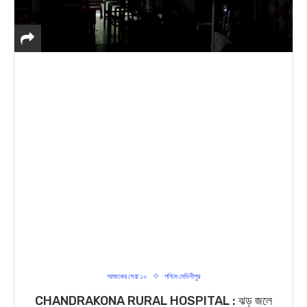
আজকের সেরা ১০
পশ্চিম মেদিনীপুর
CHANDRAKONA RURAL HOSPITAL : ঝড় জলে