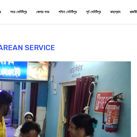
র
শহর মেদিনীপুর
জেলার খবর
পশ্চিম মেদিনীপুর
পূর্ব মেদিনীপুর
ঝাড়গ্রাম
রাজনী
AREAN SERVICE