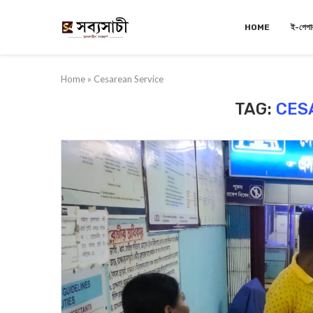
HOME
ই-পেপা
Home
»
Cesarean Service
TAG:
CES