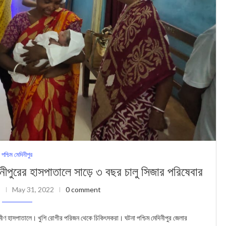
পশ্চিম মেদিনীপুর
ের হাসপাত‍ালে সাড়ে ৩ বছর চালু সিজার পরিষেবার
May 31, 2022
0 comment
ীণ হাসপাতালে। খুশি রোগীর পরিজন থেকে চিকিৎসকরা। ঘটনা পশ্চিম মেদিনীপুর জেলার