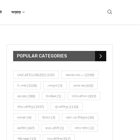
তি
অন্যান্য
POPULAR CATEGORIES
UNCATEGORIZED
(107)
আজকের সেরা ১০
(2598)
ই-পেপার
(2100)
খেলাধূলো
(5)
জেলার খবর
(602)
ঝাড়গ্রাম
(388)
দিনপঞ্জিকা
(1)
দৈনিক রাশিফল
(819)
পশ্চিম মেদিনীপুর
(2937)
পূর্ব মেদিনীপুর
(1120)
বন্যপ্রাণ
(4)
বিনোদন
(3)
ভ্রমণ এবং তীর্থকেন্দ্র
(24)
রাজনীতি
(347)
রান্না-রেসিপী
(1)
লাইফ স্টাইল
(2)
শরীর স্বাস্থ্য
(15)
শহর মেদিনীপুর
(917)