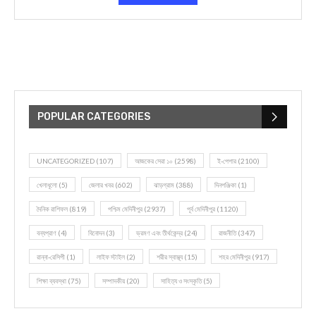
POPULAR CATEGORIES
UNCATEGORIZED
(107)
আজকের সেরা ১০
(2598)
ই-পেপার
(2100)
খেলাধূলো
(5)
জেলার খবর
(602)
ঝাড়গ্রাম
(388)
দিনপঞ্জিকা
(1)
দৈনিক রাশিফল
(819)
পশ্চিম মেদিনীপুর
(2937)
পূর্ব মেদিনীপুর
(1120)
বন্যপ্রাণ
(4)
বিনোদন
(3)
ভ্রমণ এবং তীর্থকেন্দ্র
(24)
রাজনীতি
(347)
রান্না-রেসিপী
(1)
লাইফ স্টাইল
(2)
শরীর স্বাস্থ্য
(15)
শহর মেদিনীপুর
(917)
শিক্ষা ব্যবস্থা
(75)
সম্পাদকীয়
(20)
সাহিত্য ও সংস্কৃতি
(5)