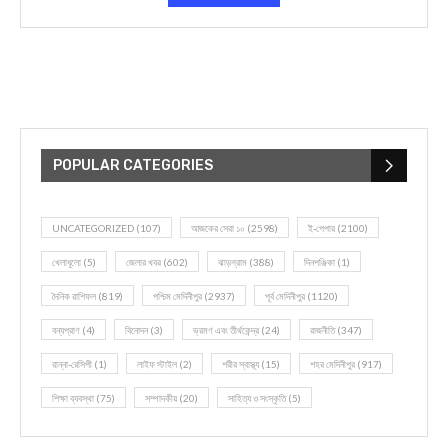
POPULAR CATEGORIES
UNCATEGORIZED
(107)
আজকের সেরা ১০
(2598)
ই-পেপার
(2100)
খেলাধূলো
(5)
জেলার খবর
(602)
ঝাড়গ্রাম
(388)
দিনপঞ্জিকা
(1)
দৈনিক রাশিফল
(819)
পশ্চিম মেদিনীপুর
(2937)
পূর্ব মেদিনীপুর
(1120)
বন্যপ্রাণ
(4)
বিনোদন
(3)
ভ্রমণ এবং তীর্থকেন্দ্র
(24)
রাজনীতি
(347)
রান্না-রেসিপী
(1)
লাইফ স্টাইল
(2)
শরীর স্বাস্থ্য
(15)
শহর মেদিনীপুর
(917)
শিক্ষা ব্যবস্থা
(75)
সম্পাদকীয়
(20)
সাহিত্য ও সংস্কৃতি
(5)