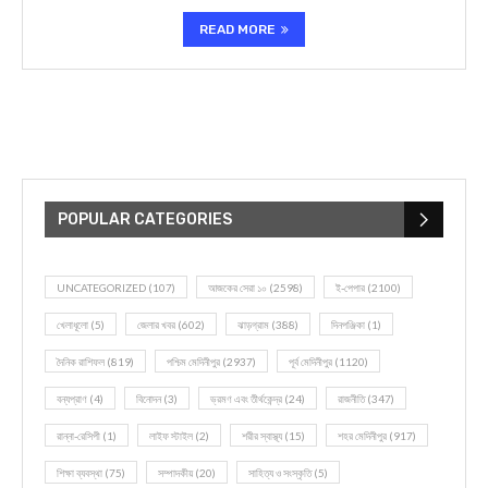
READ MORE
POPULAR CATEGORIES
UNCATEGORIZED
(107)
আজকের সেরা ১০
(2598)
ই-পেপার
(2100)
খেলাধূলো
(5)
জেলার খবর
(602)
ঝাড়গ্রাম
(388)
দিনপঞ্জিকা
(1)
দৈনিক রাশিফল
(819)
পশ্চিম মেদিনীপুর
(2937)
পূর্ব মেদিনীপুর
(1120)
বন্যপ্রাণ
(4)
বিনোদন
(3)
ভ্রমণ এবং তীর্থকেন্দ্র
(24)
রাজনীতি
(347)
রান্না-রেসিপী
(1)
লাইফ স্টাইল
(2)
শরীর স্বাস্থ্য
(15)
শহর মেদিনীপুর
(917)
শিক্ষা ব্যবস্থা
(75)
সম্পাদকীয়
(20)
সাহিত্য ও সংস্কৃতি
(5)