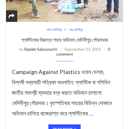
পশ্চিম মেদিনীপুর
শহর মেদিনীপুর
প্লাস্টিকের বিরুদ্ধে শহরে অভিযান মেদিনীপুর পৌরসভার
by
Biplabi Sabyasachi
September 23, 2021
0
comment
Campaign Against Plastics ওয়েব ডেস্ক,
বিপ্লবী সব্যসাচী পত্রিকা অনলাইন: প্লাস্টিক বা পলিথিন
জাতীয় সামগ্রী ব্যবহার বন্ধ করতে অভিযান চালালো
মেদিনীপুর পৌরসভা। বৃহস্পতিবার শহরের বিভিন্ন দোকানে
অভিযান চালিয়ে বাজেয়াপ্ত করে প্লাস্টিকের …