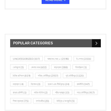
READ MORE
POPULAR CATEGORIES
UNCATEGORIZED
(107)
আজকের সেরা ১০
(2598)
ই-পেপার
(2106)
খেলাধূলো
(5)
জেলার খবর
(602)
ঝাড়গ্রাম
(388)
দিনপঞ্জিকা
(1)
দৈনিক রাশিফল
(819)
পশ্চিম মেদিনীপুর
(2937)
পূর্ব মেদিনীপুর
(1120)
বন্যপ্রাণ
(4)
বিনোদন
(3)
ভ্রমণ এবং তীর্থকেন্দ্র
(24)
রাজনীতি
(347)
রান্না-রেসিপী
(1)
লাইফ স্টাইল
(2)
শরীর স্বাস্থ্য
(15)
শহর মেদিনীপুর
(917)
শিক্ষা ব্যবস্থা
(75)
সম্পাদকীয়
(20)
সাহিত্য ও সংস্কৃতি
(5)