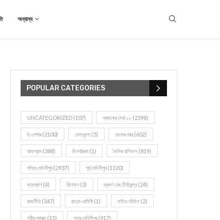
তি
অন্যান্য
POPULAR CATEGORIES
UNCATEGORIZED
(107)
আজকের সেরা ১০
(2598)
ই-পেপার
(2100)
খেলাধূলো
(5)
জেলার খবর
(602)
ঝাড়গ্রাম
(388)
দিনপঞ্জিকা
(1)
দৈনিক রাশিফল
(819)
পশ্চিম মেদিনীপুর
(2937)
পূর্ব মেদিনীপুর
(1120)
বন্যপ্রাণ
(4)
বিনোদন
(3)
ভ্রমণ এবং তীর্থকেন্দ্র
(24)
রাজনীতি
(347)
রান্না-রেসিপী
(1)
লাইফ স্টাইল
(2)
শরীর স্বাস্থ্য
(15)
শহর মেদিনীপুর
(917)