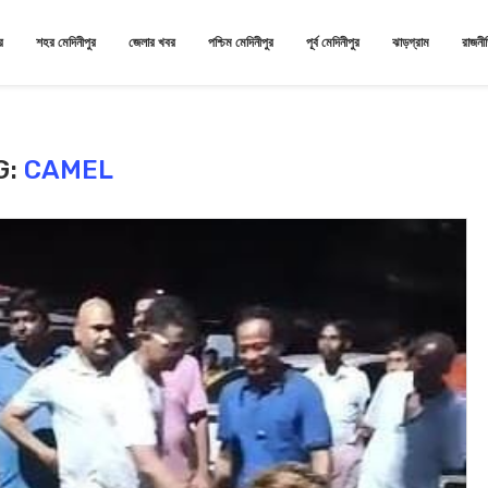
র
শহর মেদিনীপুর
জেলার খবর
পশ্চিম মেদিনীপুর
পূর্ব মেদিনীপুর
ঝাড়গ্রাম
রাজনী
G:
CAMEL