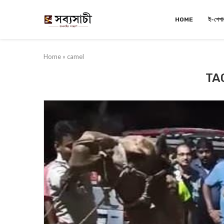
HOME
ই-পেপা
Home
»
camel
TA