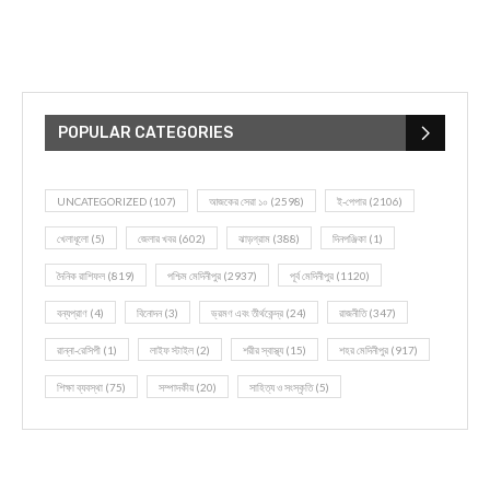
POPULAR CATEGORIES
UNCATEGORIZED
(107)
আজকের সেরা ১০
(2598)
ই-পেপার
(2106)
খেলাধূলো
(5)
জেলার খবর
(602)
ঝাড়গ্রাম
(388)
দিনপঞ্জিকা
(1)
দৈনিক রাশিফল
(819)
পশ্চিম মেদিনীপুর
(2937)
পূর্ব মেদিনীপুর
(1120)
বন্যপ্রাণ
(4)
বিনোদন
(3)
ভ্রমণ এবং তীর্থকেন্দ্র
(24)
রাজনীতি
(347)
রান্না-রেসিপী
(1)
লাইফ স্টাইল
(2)
শরীর স্বাস্থ্য
(15)
শহর মেদিনীপুর
(917)
শিক্ষা ব্যবস্থা
(75)
সম্পাদকীয়
(20)
সাহিত্য ও সংস্কৃতি
(5)