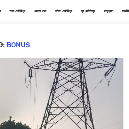
র
শহর মেদিনীপুর
জেলার খবর
পশ্চিম মেদিনীপুর
পূর্ব মেদিনীপুর
ঝাড়গ্রাম
রাজনী
G:
BONUS