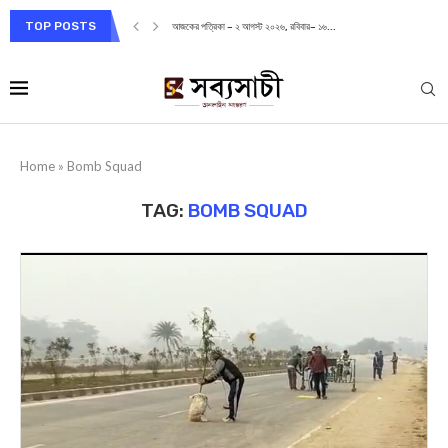
TOP POSTS
আজকের পত্রিকা – ২ আগস্ট ২০২৬, রবিবার– ১৬...
Home
»
Bomb Squad
TAG:
BOMB SQUAD