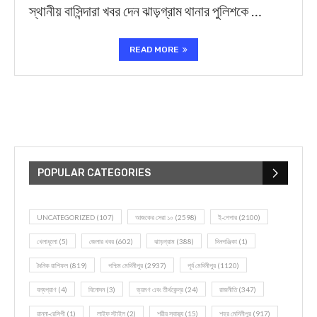
স্থানীয় বাসিন্দারা খবর দেন ঝাড়গ্রাম থানার পুলিশকে …
READ MORE
POPULAR CATEGORIES
UNCATEGORIZED
(107)
আজকের সেরা ১০
(2598)
ই-পেপার
(2100)
খেলাধূলো
(5)
জেলার খবর
(602)
ঝাড়গ্রাম
(388)
দিনপঞ্জিকা
(1)
দৈনিক রাশিফল
(819)
পশ্চিম মেদিনীপুর
(2937)
পূর্ব মেদিনীপুর
(1120)
বন্যপ্রাণ
(4)
বিনোদন
(3)
ভ্রমণ এবং তীর্থকেন্দ্র
(24)
রাজনীতি
(347)
রান্না-রেসিপী
(1)
লাইফ স্টাইল
(2)
শরীর স্বাস্থ্য
(15)
শহর মেদিনীপুর
(917)