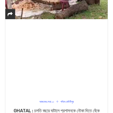
আজকের সেরা ১০
পশ্চিম মেদিনীপুর
GHATAL : চলতি বছরে ঘাটালে প্রশাসনকে নৌকা দিতে বেঁকে