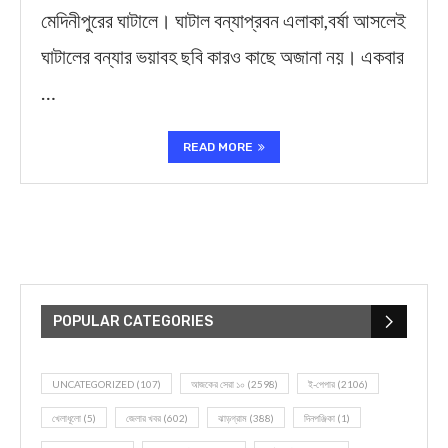
মেদিনীপুরের ঘাটালে। ঘাটাল বন্যাপ্রবন এলাকা,বর্ষা আসলেই
ঘাটালের বন্যার ভয়াবহ ছবি কারও কাছে অজানা নয়। একবার
…
READ MORE
POPULAR CATEGORIES
UNCATEGORIZED
(107)
আজকের সেরা ১০
(2598)
ই-পেপার
(2106)
খেলাধূলো
(5)
জেলার খবর
(602)
ঝাড়গ্রাম
(388)
দিনপঞ্জিকা
(1)