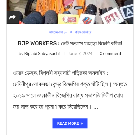
আজকের সেরা ১০
পশ্চিম মেদিনীপুর
BJP WORKERS : ভোট সন্ত্রাসে ঘরছাড়া বিজেপি কর্মীরা!
by
Biplabi Sabyasachi
June 7, 2024
0 comment
ওয়েব ডেস্ক, বিপ্লবী সব্যসাচী পত্রিকা অনলাইন :
মেদিনীপুর লোকসভা কেন্দ্র বিজেপির শক্ত ঘাঁটি ছিল। অন্তত
২০১৯ সালে তৎকালীন বিজেপির রাজ্য সভাপতি দিলীপ ঘোষ
জয় লাভ করে তা প্রমাণ করে দিয়েছিলেন। …
READ MORE