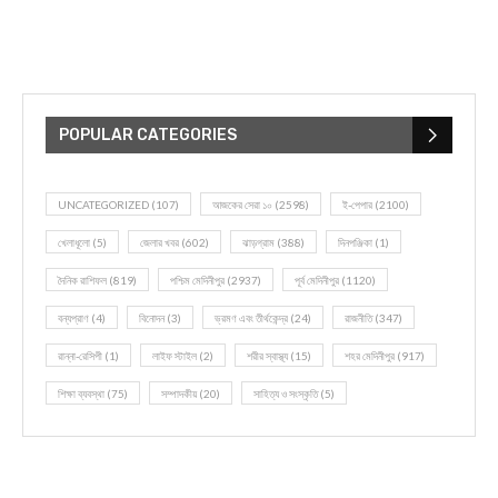
POPULAR CATEGORIES
UNCATEGORIZED
(107)
আজকের সেরা ১০
(2598)
ই-পেপার
(2100)
খেলাধূলো
(5)
জেলার খবর
(602)
ঝাড়গ্রাম
(388)
দিনপঞ্জিকা
(1)
দৈনিক রাশিফল
(819)
পশ্চিম মেদিনীপুর
(2937)
পূর্ব মেদিনীপুর
(1120)
বন্যপ্রাণ
(4)
বিনোদন
(3)
ভ্রমণ এবং তীর্থকেন্দ্র
(24)
রাজনীতি
(347)
রান্না-রেসিপী
(1)
লাইফ স্টাইল
(2)
শরীর স্বাস্থ্য
(15)
শহর মেদিনীপুর
(917)
শিক্ষা ব্যবস্থা
(75)
সম্পাদকীয়
(20)
সাহিত্য ও সংস্কৃতি
(5)