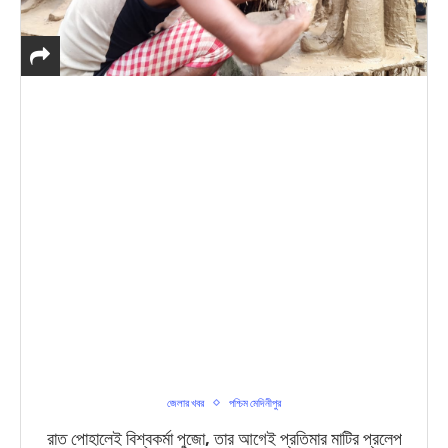
জেলার খবর
পশ্চিম মেদিনীপুর
রাত পোহালেই বিশ্বকর্মা পুজো, তার আগেই প্রতিমার মাটির প্রলেপ