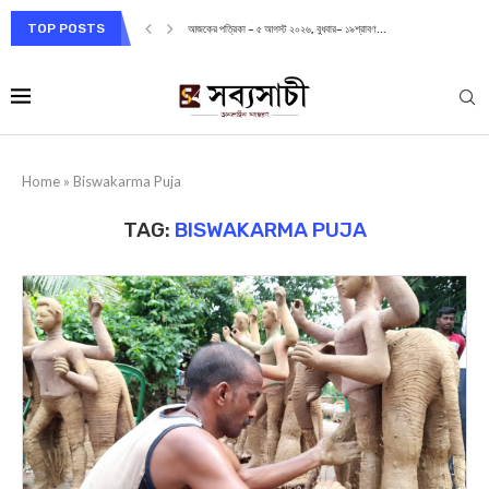
TOP POSTS
আজকের পত্রিকা – ৫ আগস্ট ২০২৬, বুধবার– ১৯শ্রাবণ...
Home
»
Biswakarma Puja
TAG:
BISWAKARMA PUJA