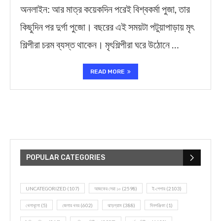
অনলাইন: আর মাত্র কয়েকদিন পরেই বিশ্বকর্মা পুজা, তার
কিছুদিন পর দুর্গা পুজো। বছরের এই সময়টা পটুয়াপাড়ায় মৃৎ
শিল্পীরা চরম ব্যস্ত থাকেন। মৃৎশিল্পীরা ঘরে উঠোনে …
READ MORE
POPULAR CATEGORIES
UNCATEGORIZED
(107)
আজকের সেরা ১০
(2598)
ই-পেপার
(2103)
খেলাধূলো
(5)
জেলার খবর
(602)
ঝাড়গ্রাম
(388)
দিনপঞ্জিকা
(1)