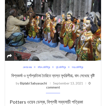
জেলার খবর
পশ্চিম মেদিনীপুর
পূর্ব মেদিনীপুর
শহর মেদিনীপুর
বিশ্বকর্মা ও দূর্গ‍াপ্রতিমা তৈরিতে ব্যস্ত মৃৎশিল্পীরা, বাদ সেধেছে বৃষ্টি
by
Biplabi Sabyasachi
September 13, 2021
0
comment
Potters ওয়েব ডেস্ক, বিপ্লবী সব্যসাচী পত্রিকা