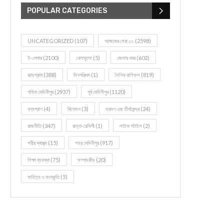
POPULAR CATEGORIES
UNCATEGORIZED
(107)
আজকের সেরা ১০
(2598)
ই-পেপার
(2100)
খেলাধূলো
(5)
জেলার খবর
(602)
ঝাড়গ্রাম
(388)
দিনপঞ্জিকা
(1)
দৈনিক রাশিফল
(819)
পশ্চিম মেদিনীপুর
(2937)
পূর্ব মেদিনীপুর
(1120)
বন্যপ্রাণ
(4)
বিনোদন
(3)
ভ্রমণ এবং তীর্থকেন্দ্র
(24)
রাজনীতি
(347)
রান্না-রেসিপী
(1)
লাইফ স্টাইল
(2)
শরীর স্বাস্থ্য
(15)
শহর মেদিনীপুর
(917)
শিক্ষা ব্যবস্থা
(75)
সম্পাদকীয়
(20)
সাহিত্য ও সংস্কৃতি
(5)