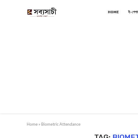
HOME
ই-পেপা
Home
»
Biometric Attendance
TAG:
BIOME