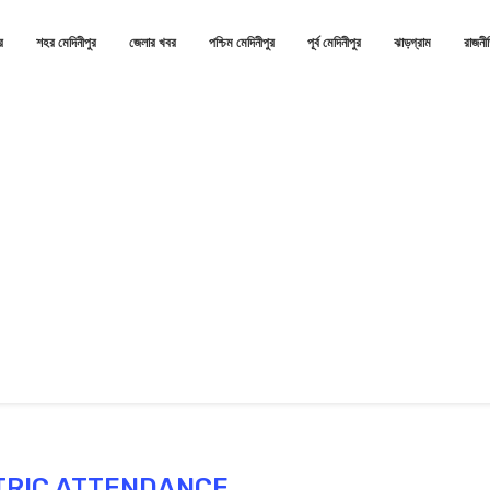
র
শহর মেদিনীপুর
জেলার খবর
পশ্চিম মেদিনীপুর
পূর্ব মেদিনীপুর
ঝাড়গ্রাম
রাজনী
TRIC ATTENDANCE