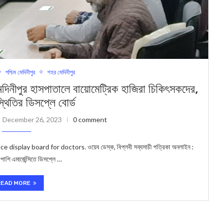
পশ্চিম মেদিনীপুর
শহর মেদিনীপুর
র হাসপাতালে বায়োমেট্রিক হাজিরা চিকিৎসকদের,
থিতির ডিসপ্লে বোর্ড
December 26, 2023
0 comment
splay board for doctors. ওয়েব ডেস্ক, বিপ্লবী সব্যসাচী পত্রিকা অনলাইন :
াশি এমার্জেন্সিতে ডিসপ্লে …
READ MORE