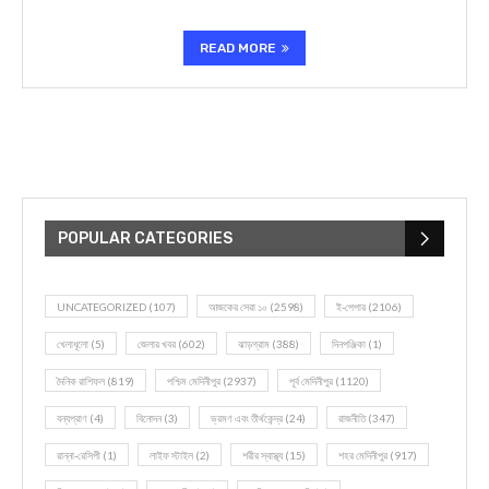
READ MORE
POPULAR CATEGORIES
UNCATEGORIZED
(107)
আজকের সেরা ১০
(2598)
ই-পেপার
(2106)
খেলাধূলো
(5)
জেলার খবর
(602)
ঝাড়গ্রাম
(388)
দিনপঞ্জিকা
(1)
দৈনিক রাশিফল
(819)
পশ্চিম মেদিনীপুর
(2937)
পূর্ব মেদিনীপুর
(1120)
বন্যপ্রাণ
(4)
বিনোদন
(3)
ভ্রমণ এবং তীর্থকেন্দ্র
(24)
রাজনীতি
(347)
রান্না-রেসিপী
(1)
লাইফ স্টাইল
(2)
শরীর স্বাস্থ্য
(15)
শহর মেদিনীপুর
(917)