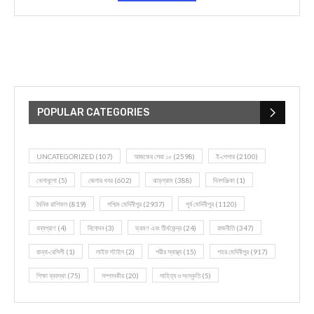
POPULAR CATEGORIES
UNCATEGORIZED
(107)
আজকের সেরা ১০
(2598)
ই-পেপার
(2100)
খেলাধূলো
(5)
জেলার খবর
(602)
ঝাড়গ্রাম
(388)
দিনপঞ্জিকা
(1)
দৈনিক রাশিফল
(819)
পশ্চিম মেদিনীপুর
(2937)
পূর্ব মেদিনীপুর
(1120)
বন্যপ্রাণ
(4)
বিনোদন
(3)
ভ্রমণ এবং তীর্থকেন্দ্র
(24)
রাজনীতি
(347)
রান্না-রেসিপী
(1)
লাইফ স্টাইল
(2)
শরীর স্বাস্থ্য
(15)
শহর মেদিনীপুর
(917)
শিক্ষা ব্যবস্থা
(75)
সম্পাদকীয়
(20)
সাহিত্য ও সংস্কৃতি
(5)