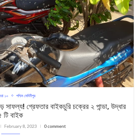
রা ১০
পশ্চিম মেদিনীপুর
ল্য! গ্রেফতার বাইকচুরি চক্রের ২ পান্ডা, উদ্ধার
৫ টি বাইক
February 8, 2023
0 comment