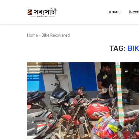
HOME
ই-পেপা
Home
»
Bike Recovered
TAG:
BI