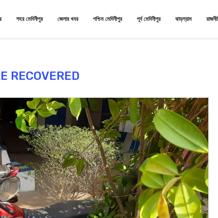
র
শহর মেদিনীপুর
জেলার খবর
পশ্চিম মেদিনীপুর
পূর্ব মেদিনীপুর
ঝাড়গ্রাম
রাজনী
KE RECOVERED