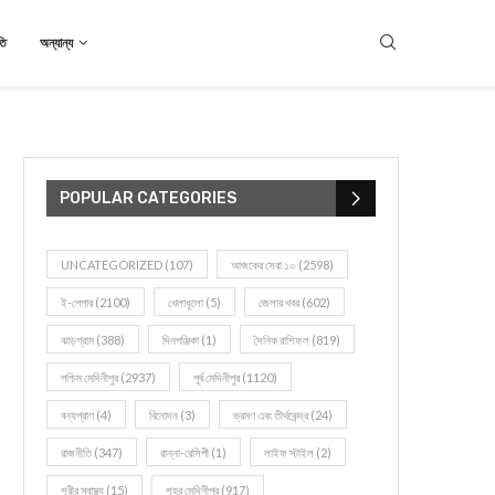
তি
অন্যান্য
POPULAR CATEGORIES
UNCATEGORIZED
(107)
আজকের সেরা ১০
(2598)
ই-পেপার
(2100)
খেলাধূলো
(5)
জেলার খবর
(602)
ঝাড়গ্রাম
(388)
দিনপঞ্জিকা
(1)
দৈনিক রাশিফল
(819)
পশ্চিম মেদিনীপুর
(2937)
পূর্ব মেদিনীপুর
(1120)
বন্যপ্রাণ
(4)
বিনোদন
(3)
ভ্রমণ এবং তীর্থকেন্দ্র
(24)
রাজনীতি
(347)
রান্না-রেসিপী
(1)
লাইফ স্টাইল
(2)
শরীর স্বাস্থ্য
(15)
শহর মেদিনীপুর
(917)