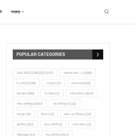
তি
অন্যান্য
POPULAR CATEGORIES
UNCATEGORIZED
(107)
আজকের সেরা ১০
(2598)
ই-পেপার
(2104)
খেলাধূলো
(5)
জেলার খবর
(602)
ঝাড়গ্রাম
(388)
দিনপঞ্জিকা
(1)
দৈনিক রাশিফল
(819)
পশ্চিম মেদিনীপুর
(2937)
পূর্ব মেদিনীপুর
(1120)
বন্যপ্রাণ
(4)
বিনোদন
(3)
ভ্রমণ এবং তীর্থকেন্দ্র
(24)
রাজনীতি
(347)
রান্না-রেসিপী
(1)
লাইফ স্টাইল
(2)
শরীর স্বাস্থ্য
(15)
শহর মেদিনীপুর
(917)