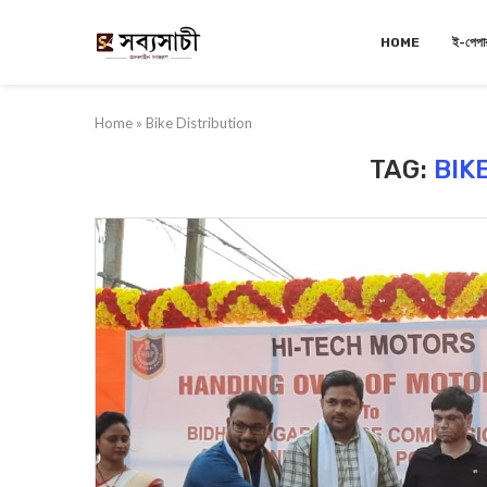
HOME
ই-পেপা
Home
»
Bike Distribution
TAG:
BIK