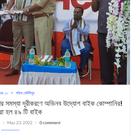
রা ১০
পশ্চিম মেদিনীপুর
স্যা দূরীকরণে অভিনব উদ্যোগ বাইক কোম্পানির!
রা হল ৪৯ টি ব‍াইক
May 23, 2022
0 comment