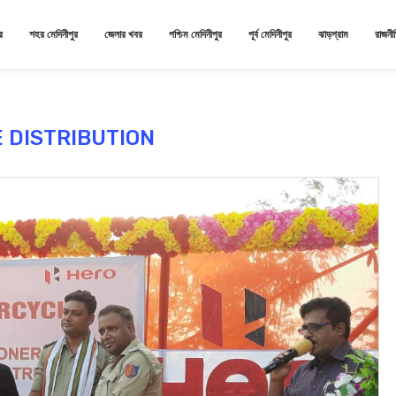
র
শহর মেদিনীপুর
জেলার খবর
পশ্চিম মেদিনীপুর
পূর্ব মেদিনীপুর
ঝাড়গ্রাম
রাজনী
E DISTRIBUTION