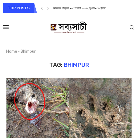
TOP POSTS
আজকের পত্রিকা – ৫ আগস্ট ২০২৬, বুধবার– ১৯শ্রাবণ...
Home
»
Bhimpur
TAG:
BHIMPUR