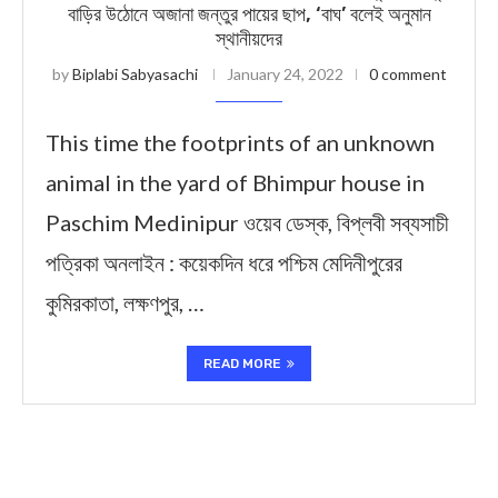
বাড়ির উঠোনে অজানা জন্তুর পায়ের ছাপ, ‘বাঘ’ বলেই অনুমান
স্থানীয়দের
by
Biplabi Sabyasachi
January 24, 2022
0 comment
This time the footprints of an unknown
animal in the yard of Bhimpur house in
Paschim Medinipur ওয়েব ডেস্ক, বিপ্লবী সব্যসাচী
পত্রিকা অনলাইন : কয়েকদিন ধরে পশ্চিম মেদিনীপুরের
কুমিরকাতা, লক্ষণপুর, …
READ MORE