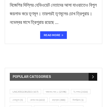
বিজেপির দিল্লির হেভিওয়েট নেতাদের আসা যাওয়াতেও বিপুল
জয়লাভ করে তৃণমূল। তারপরই তৃণমূলের চোখ ত্রিপুরায়।
নভেম্বর মাসে ত্রিপুরায় রয়েছে …
READ MORE
POPULAR CATEGORIES
UNCATEGORIZED
(107)
আজকের সেরা ১০
(2598)
ই-পেপার
(2106)
খেলাধূলো
(5)
জেলার খবর
(602)
ঝাড়গ্রাম
(388)
দিনপঞ্জিকা
(1)