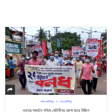
পশ্চিম মেদিনীপুর
শহর মেদিনীপুর
বনধের সমর্থনে পশ্চিম মেদিনীপুর জেলা জুড়ে মিছিল