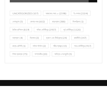
UNCATEGORIZED
(107)
আজকের সেরা ১০
(2598)
ই-পেপার
(2104)
খেলাধূলো
(5)
জেলার খবর
(602)
ঝাড়গ্রাম
(388)
দিনপঞ্জিকা
(1)
দৈনিক রাশিফল
(819)
পশ্চিম মেদিনীপুর
(2937)
পূর্ব মেদিনীপুর
(1120)
বন্যপ্রাণ
(4)
বিনোদন
(3)
ভ্রমণ এবং তীর্থকেন্দ্র
(24)
রাজনীতি
(347)
রান্না-রেসিপী
(1)
লাইফ স্টাইল
(2)
শরীর স্বাস্থ্য
(15)
শহর মেদিনীপুর
(917)
শিক্ষা ব্যবস্থা
(75)
সম্পাদকীয়
(20)
সাহিত্য ও সংস্কৃতি
(5)