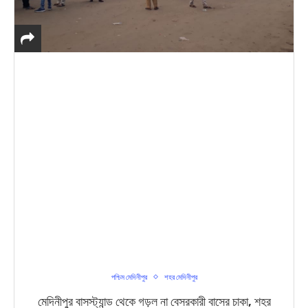
পশ্চিম মেদিনীপুর
শহর মেদিনীপুর
মেদিনীপুর বাসস্ট্যান্ড থেকে গড়ল না বেসরকারী বাসের চাকা, শহর