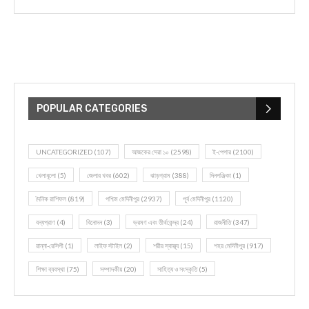
POPULAR CATEGORIES
UNCATEGORIZED
(107)
আজকের সেরা ১০
(2598)
ই-পেপার
(2100)
খেলাধূলো
(5)
জেলার খবর
(602)
ঝাড়গ্রাম
(388)
দিনপঞ্জিকা
(1)
দৈনিক রাশিফল
(819)
পশ্চিম মেদিনীপুর
(2937)
পূর্ব মেদিনীপুর
(1120)
বন্যপ্রাণ
(4)
বিনোদন
(3)
ভ্রমণ এবং তীর্থকেন্দ্র
(24)
রাজনীতি
(347)
রান্না-রেসিপী
(1)
লাইফ স্টাইল
(2)
শরীর স্বাস্থ্য
(15)
শহর মেদিনীপুর
(917)
শিক্ষা ব্যবস্থা
(75)
সম্পাদকীয়
(20)
সাহিত্য ও সংস্কৃতি
(5)