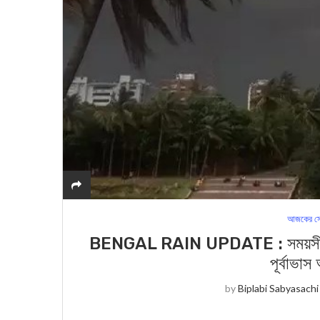
আজকের সে
BENGAL RAIN UPDATE : সময়সীমার আগেই
পূর্বাভা
by
Biplabi Sabyasachi