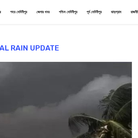
র
শহর মেদিনীপুর
জেলার খবর
পশ্চিম মেদিনীপুর
পূর্ব মেদিনীপুর
ঝাড়গ্রাম
রাজনী
AL RAIN UPDATE