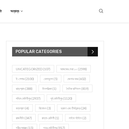
তি
অন্যান্য
POPULAR CATEGORIES
UNCATEGORIZED
(107)
আজকের সেরা ১০
(2598)
ই-পেপার
(2100)
খেলাধূলো
(5)
জেলার খবর
(602)
ঝাড়গ্রাম
(388)
দিনপঞ্জিকা
(1)
দৈনিক রাশিফল
(819)
পশ্চিম মেদিনীপুর
(2937)
পূর্ব মেদিনীপুর
(1120)
বন্যপ্রাণ
(4)
বিনোদন
(3)
ভ্রমণ এবং তীর্থকেন্দ্র
(24)
রাজনীতি
(347)
রান্না-রেসিপী
(1)
লাইফ স্টাইল
(2)
শরীর স্বাস্থ্য
(15)
শহর মেদিনীপুর
(917)