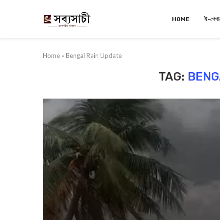
HOME
ই-পেপা
Home
»
Bengal Rain Update
TAG:
BENG