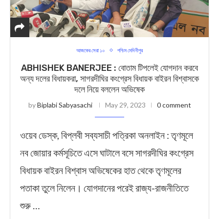
আজকের সেরা ১০
পশ্চিম মেদিনীপুর
ABHISHEK BANERJEE : বোতাম টিপলেই যোগদান করবে
অন্য দলের বিধায়করা, সাগরদীঘির কংগ্রেস বিধায়ক বাইরন বিশ্বাসকে
দলে নিয়ে বললেন অভিষেক
by
Biplabi Sabyasachi
May 29, 2023
0 comment
ওয়েব ডেস্ক, বিপ্লবী সব্যসাচী পত্রিকা অনলাইন : তৃণমূলে
নব জোয়ার কর্মসূচিতে এসে ঘাটালে বসে সাগরদীঘির কংগ্রেস
বিধায়ক বাইরন বিশ্বাস অভিষেকের হাত থেকে তৃণমূলের
পতাকা তুলে নিলেন। যোগদানের পরেই রাজ্য-রাজনীতিতে
শুরু …