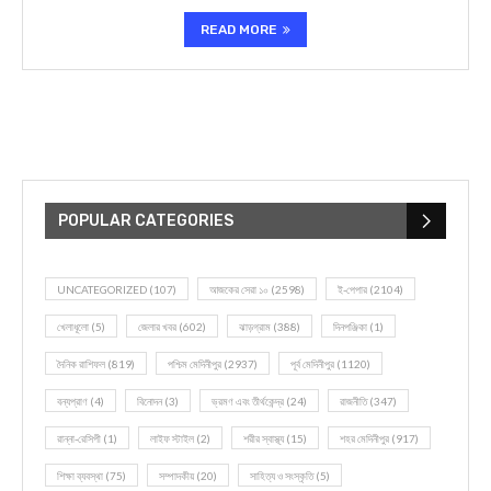
READ MORE
POPULAR CATEGORIES
UNCATEGORIZED
(107)
আজকের সেরা ১০
(2598)
ই-পেপার
(2104)
খেলাধূলো
(5)
জেলার খবর
(602)
ঝাড়গ্রাম
(388)
দিনপঞ্জিকা
(1)
দৈনিক রাশিফল
(819)
পশ্চিম মেদিনীপুর
(2937)
পূর্ব মেদিনীপুর
(1120)
বন্যপ্রাণ
(4)
বিনোদন
(3)
ভ্রমণ এবং তীর্থকেন্দ্র
(24)
রাজনীতি
(347)
রান্না-রেসিপী
(1)
লাইফ স্টাইল
(2)
শরীর স্বাস্থ্য
(15)
শহর মেদিনীপুর
(917)
শিক্ষা ব্যবস্থা
(75)
সম্পাদকীয়
(20)
সাহিত্য ও সংস্কৃতি
(5)