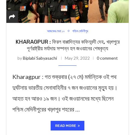
আজকের সেরা ১০
পশ্চিম মেদিনীপুর
KHARAGPUR : ফিরল বাপ্পাদিত্যর কফিনবন্দী দেহ, খড়্গপুরে
পূর্ণরাষ্ট্রীয় মর্যাদায় সম্পন্ন হল জওয়ানের শেষকৃত্য
by
Biplabi Sabyasachi
May 29, 2022
0 comment
Kharagpur : গত শুক্রবার (২৭ মে) মর্মান্তিক ওই পথ
দুর্ঘটনায় ভারতীয় সেনাবাহিনীর ৭ জন জওয়ানের মৃত্যু হয়।
আহত হন আরও ১৯ জন। ওই জওয়ানদের মধ্যে ছিলেন
পশ্চিম মেদিনীপুরের খড়্গপুর শহরের …
READ MORE