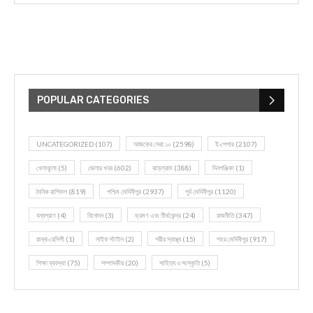
POPULAR CATEGORIES
UNCATEGORIZED
(107)
আজকের সেরা ১০
(2598)
ই-পেপার
(2107)
খেলাধূলো
(5)
জেলার খবর
(602)
ঝাড়গ্রাম
(388)
দিনপঞ্জিকা
(1)
দৈনিক রাশিফল
(819)
পশ্চিম মেদিনীপুর
(2937)
পূর্ব মেদিনীপুর
(1120)
বন্যপ্রাণ
(4)
বিনোদন
(3)
ভ্রমণ এবং তীর্থকেন্দ্র
(24)
রাজনীতি
(347)
রান্না-রেসিপী
(1)
লাইফ স্টাইল
(2)
শরীর স্বাস্থ্য
(15)
শহর মেদিনীপুর
(917)
শিক্ষা ব্যবস্থা
(75)
সম্পাদকীয়
(20)
সাহিত্য ও সংস্কৃতি
(5)