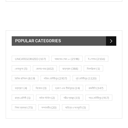
POPULAR CATEGORIES
UNCATEGORIZED
(107)
আজকের সেরা ১০
(2598)
ই-পেপার
(2106)
খেলাধূলো
(5)
জেলার খবর
(602)
ঝাড়গ্রাম
(388)
দিনপঞ্জিকা
(1)
দৈনিক রাশিফল
(819)
পশ্চিম মেদিনীপুর
(2937)
পূর্ব মেদিনীপুর
(1120)
বন্যপ্রাণ
(4)
বিনোদন
(3)
ভ্রমণ এবং তীর্থকেন্দ্র
(24)
রাজনীতি
(347)
রান্না-রেসিপী
(1)
লাইফ স্টাইল
(2)
শরীর স্বাস্থ্য
(15)
শহর মেদিনীপুর
(917)
শিক্ষা ব্যবস্থা
(75)
সম্পাদকীয়
(20)
সাহিত্য ও সংস্কৃতি
(5)