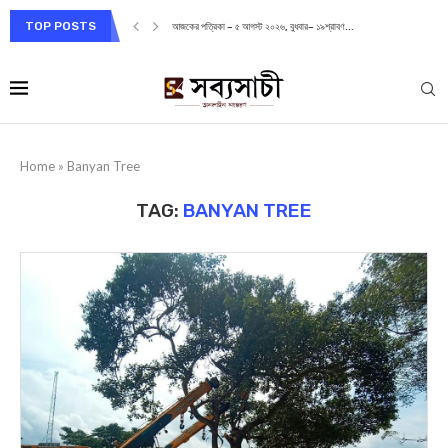
TOP POSTS
আজকের পত্রিকা – ৫ আগস্ট ২০২৬, বুধবার– ১৯শ্রাবণ...
Home
»
Banyan Tree
TAG:
BANYAN TREE