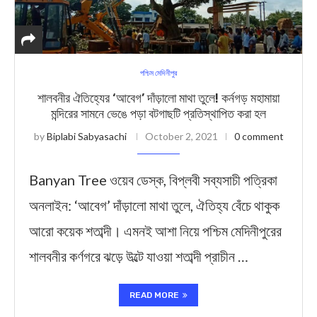
পশ্চিম মেদিনীপুর
শালবনীর ঐতিহ্যের ‘আবেগ’ দাঁড়ালো মাথা তুলে! কর্নগড় মহাম‍ায়া
মন্দিরের সামনে ভেঙে পড়া বটগাছটি প্রতিস্থাপিত করা হল
by
Biplabi Sabyasachi
October 2, 2021
0 comment
Banyan Tree ওয়েব ডেস্ক, বিপ্লবী সব্যসাচী পত্রিকা
অনলাইন: ‘আবেগ’ দাঁড়ালো মাথা তুলে, ঐতিহ্য বেঁচে থাকুক
আরো কয়েক শতাব্দী। এমনই আশা নিয়ে পশ্চিম মেদিনীপুরের
শালবনীর কর্ণগরে ঝড়ে উল্টে যাওয়া শতাব্দী প্রাচীন …
READ MORE