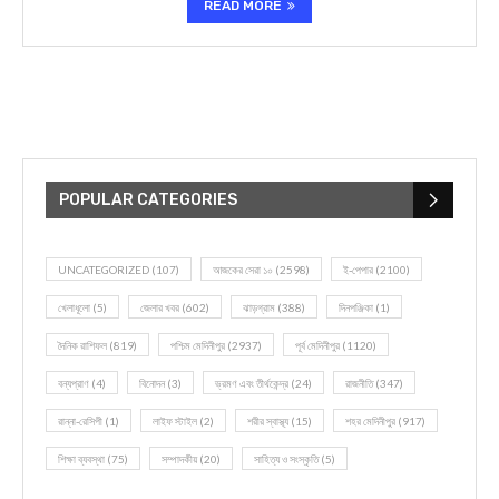
READ MORE
POPULAR CATEGORIES
UNCATEGORIZED
(107)
আজকের সেরা ১০
(2598)
ই-পেপার
(2100)
খেলাধূলো
(5)
জেলার খবর
(602)
ঝাড়গ্রাম
(388)
দিনপঞ্জিকা
(1)
দৈনিক রাশিফল
(819)
পশ্চিম মেদিনীপুর
(2937)
পূর্ব মেদিনীপুর
(1120)
বন্যপ্রাণ
(4)
বিনোদন
(3)
ভ্রমণ এবং তীর্থকেন্দ্র
(24)
রাজনীতি
(347)
রান্না-রেসিপী
(1)
লাইফ স্টাইল
(2)
শরীর স্বাস্থ্য
(15)
শহর মেদিনীপুর
(917)
শিক্ষা ব্যবস্থা
(75)
সম্পাদকীয়
(20)
সাহিত্য ও সংস্কৃতি
(5)