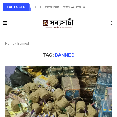
TOP POSTS
আজকের পত্রিকা – ২ আগস্ট ২০২৬, রবিবার– ১৬...
Home
»
Banned
TAG:
BANNED