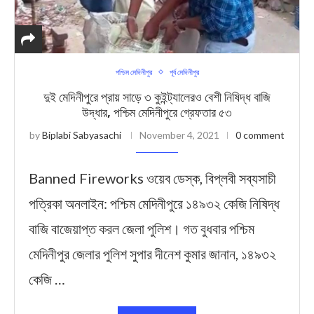
পশ্চিম মেদিনীপুর
পূর্ব মেদিনীপুর
দুই মেদিনীপুরে প্রায় সাড়ে ৩ কুইন্ট্যালেরও বেশী নিষিদ্ধ বাজি
উদ্ধার, পশ্চিম মেদিনীপুরে গ্রেফতার ৫৩
by
Biplabi Sabyasachi
November 4, 2021
0 comment
Banned Fireworks ওয়েব ডেস্ক, বিপ্লবী সব্যসাচী
পত্রিকা অনলাইন: পশ্চিম মেদিনীপুরে ১৪৯৩২ কেজি নিষিদ্ধ
বাজি বাজেয়াপ্ত করল জেল‍া পুলিশ। গত বুধবার পশ্চিম
মেদিনীপুর জেলার পুলিশ সুপার দীনেশ কুমার জানান, ১৪৯৩২
কেজি …