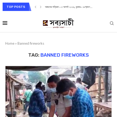
TOP POSTS
আজকের পত্রিকা – ৫ আগস্ট ২০২৬, বুধবার– ১৯শ্রাবণ...
Home
»
Banned fireworks
TAG:
BANNED FIREWORKS