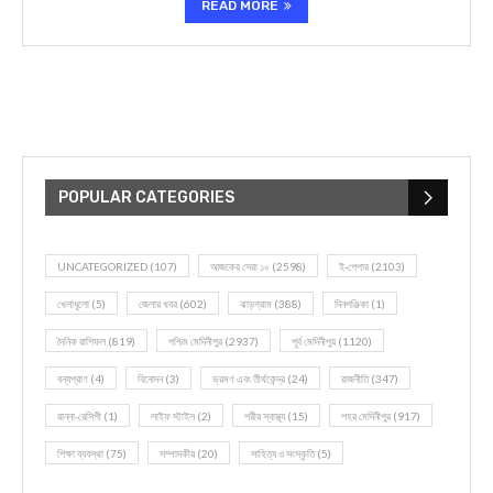
READ MORE
POPULAR CATEGORIES
UNCATEGORIZED
(107)
আজকের সেরা ১০
(2598)
ই-পেপার
(2103)
খেলাধূলো
(5)
জেলার খবর
(602)
ঝাড়গ্রাম
(388)
দিনপঞ্জিকা
(1)
দৈনিক রাশিফল
(819)
পশ্চিম মেদিনীপুর
(2937)
পূর্ব মেদিনীপুর
(1120)
বন্যপ্রাণ
(4)
বিনোদন
(3)
ভ্রমণ এবং তীর্থকেন্দ্র
(24)
রাজনীতি
(347)
রান্না-রেসিপী
(1)
লাইফ স্টাইল
(2)
শরীর স্বাস্থ্য
(15)
শহর মেদিনীপুর
(917)
শিক্ষা ব্যবস্থা
(75)
সম্পাদকীয়
(20)
সাহিত্য ও সংস্কৃতি
(5)