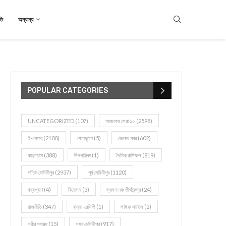
তি
অন্যান্য
POPULAR CATEGORIES
UNCATEGORIZED
(107)
আজকের সেরা ১০
(2598)
ই-পেপার
(2100)
খেলাধূলো
(5)
জেলার খবর
(602)
ঝাড়গ্রাম
(388)
দিনপঞ্জিকা
(1)
দৈনিক রাশিফল
(819)
পশ্চিম মেদিনীপুর
(2937)
পূর্ব মেদিনীপুর
(1120)
বন্যপ্রাণ
(4)
বিনোদন
(3)
ভ্রমণ এবং তীর্থকেন্দ্র
(24)
রাজনীতি
(347)
রান্না-রেসিপী
(1)
লাইফ স্টাইল
(2)
শরীর স্বাস্থ্য
(15)
শহর মেদিনীপুর
(917)