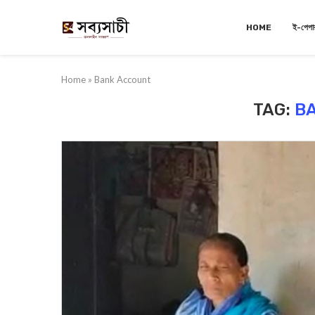
HOME
ই-পেপা
Home
»
Bank Account
TAG:
B