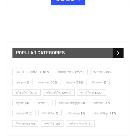
READ MORE
POPULAR CATEGORIES
UNCATEGORIZED
(107)
আজকের সেরা ১০
(2598)
ই-পেপার
(2106)
খেলাধূলো
(5)
জেলার খবর
(602)
ঝাড়গ্রাম
(388)
দিনপঞ্জিকা
(1)
দৈনিক রাশিফল
(819)
পশ্চিম মেদিনীপুর
(2937)
পূর্ব মেদিনীপুর
(1120)
বন্যপ্রাণ
(4)
বিনোদন
(3)
ভ্রমণ এবং তীর্থকেন্দ্র
(24)
রাজনীতি
(347)
রান্না-রেসিপী
(1)
লাইফ স্টাইল
(2)
শরীর স্বাস্থ্য
(15)
শহর মেদিনীপুর
(917)
শিক্ষা ব্যবস্থা
(75)
সম্পাদকীয়
(20)
সাহিত্য ও সংস্কৃতি
(5)