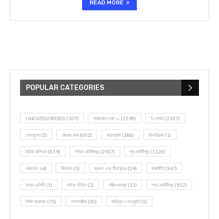
READ MORE
POPULAR CATEGORIES
UNCATEGORIZED
(107)
আজকের সেরা ১০
(2598)
ই-পেপার
(2107)
খেলাধূলো
(5)
জেলার খবর
(602)
ঝাড়গ্রাম
(388)
দিনপঞ্জিকা
(1)
দৈনিক রাশিফল
(819)
পশ্চিম মেদিনীপুর
(2937)
পূর্ব মেদিনীপুর
(1120)
বন্যপ্রাণ
(4)
বিনোদন
(3)
ভ্রমণ এবং তীর্থকেন্দ্র
(24)
রাজনীতি
(347)
রান্না-রেসিপী
(1)
লাইফ স্টাইল
(2)
শরীর স্বাস্থ্য
(15)
শহর মেদিনীপুর
(917)
শিক্ষা ব্যবস্থা
(75)
সম্পাদকীয়
(20)
সাহিত্য ও সংস্কৃতি
(5)