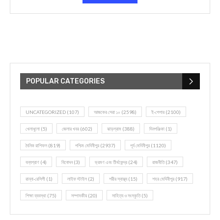
POPULAR CATEGORIES
UNCATEGORIZED
(107)
আজকের সেরা ১০
(2598)
ই-পেপার
(2100)
খেলাধূলো
(5)
জেলার খবর
(602)
ঝাড়গ্রাম
(388)
দিনপঞ্জিকা
(1)
দৈনিক রাশিফল
(819)
পশ্চিম মেদিনীপুর
(2937)
পূর্ব মেদিনীপুর
(1120)
বন্যপ্রাণ
(4)
বিনোদন
(3)
ভ্রমণ এবং তীর্থকেন্দ্র
(24)
রাজনীতি
(347)
রান্না-রেসিপী
(1)
লাইফ স্টাইল
(2)
শরীর স্বাস্থ্য
(15)
শহর মেদিনীপুর
(917)
শিক্ষা ব্যবস্থা
(75)
সম্পাদকীয়
(20)
সাহিত্য ও সংস্কৃতি
(5)