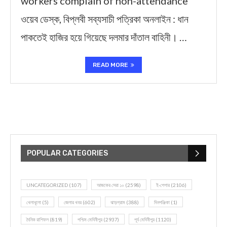
workers complain of non-attendance
ওয়েব ডেস্ক, বিপ্লবী সব্যসাচী পত্রিকা অনলাইন : ধান
পাকতেই হাজির হয়ে গিয়েছে দলমার দাঁতাল বাহিনী। …
READ MORE
POPULAR CATEGORIES
UNCATEGORIZED
(107)
আজকের সেরা ১০
(2598)
ই-পেপার
(2106)
খেলাধূলো
(5)
জেলার খবর
(602)
ঝাড়গ্রাম
(388)
দিনপঞ্জিকা
(1)
দৈনিক রাশিফল
(819)
পশ্চিম মেদিনীপুর
(2937)
পূর্ব মেদিনীপুর
(1120)