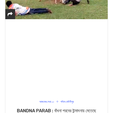
আজকের সেরা ১০
পশ্চিম মেদিনীপুর
BANDNA PARAB : বাঁধনা পরবের উন্মাদনায় মেতেছে