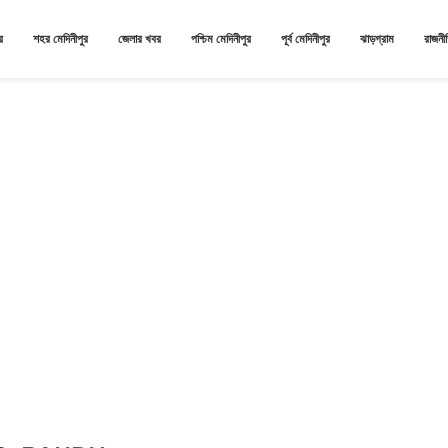
র
শহর মেদিনীপুর
জেলার খবর
পশ্চিম মেদিনীপুর
পূর্ব মেদিনীপুর
ঝাড়গ্রাম
রাজনী