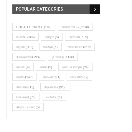
POPULAR CATEGORIES
UNCATEGORIZED
(107)
আজকের সেরা ১০
(2598)
ই-পেপার
(2106)
খেলাধূলো
(5)
জেলার খবর
(602)
ঝাড়গ্রাম
(388)
দিনপঞ্জিকা
(1)
দৈনিক রাশিফল
(819)
পশ্চিম মেদিনীপুর
(2937)
পূর্ব মেদিনীপুর
(1120)
বন্যপ্রাণ
(4)
বিনোদন
(3)
ভ্রমণ এবং তীর্থকেন্দ্র
(24)
রাজনীতি
(347)
রান্না-রেসিপী
(1)
লাইফ স্টাইল
(2)
শরীর স্বাস্থ্য
(15)
শহর মেদিনীপুর
(917)
শিক্ষা ব্যবস্থা
(75)
সম্পাদকীয়
(20)
সাহিত্য ও সংস্কৃতি
(5)