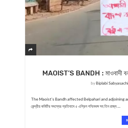
MAOIST’S BANDH : মাওবাদী বনধে 
by
Biplabi Sabyasach
The Maoist’s Bandh affected Belpahari and adjoining areas ওয়ে
কেন্দ্রীয় কমিটির সদস্যের প্রতিবাদে ৫ এপ্রিল পশ্চিমবঙ্গ সহ তিন রাজ্য …