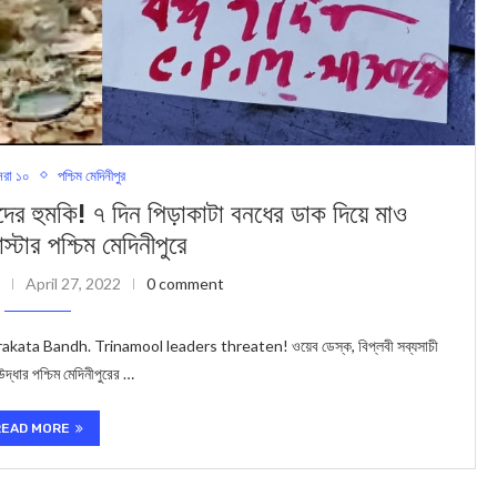
রা ১০
পশ্চিম মেদিনীপুর
হুমকি! ৭ দিন পিড়াকাটা বনধের ডাক দিয়ে মাও
্টার পশ্চিম মেদিনীপুরে
April 27, 2022
0 comment
ata Bandh. Trinamool leaders threaten! ওয়েব ডেস্ক, বিপ্লবী সব্যসাচী
দ্ধার পশ্চিম মেদিনীপুরের …
READ MORE