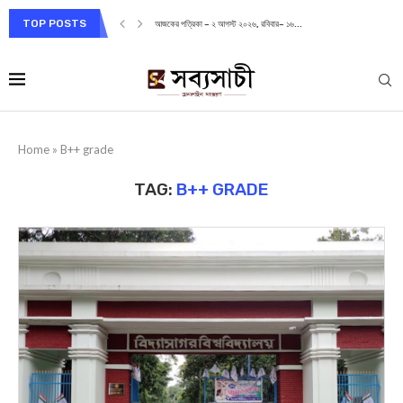
TOP POSTS
আজকের পত্রিকা – ২ আগস্ট ২০২৬, রবিবার– ১৬...
Home
»
B++ grade
TAG:
B++ GRADE