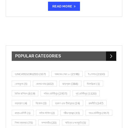
READ MORE
POPULAR CATEGORIES
UNCATEGORIZED
(107)
আজকের সেরা ১০
(2598)
ই-পেপার
(2100)
খেলাধূলো
(5)
জেলার খবর
(602)
ঝাড়গ্রাম
(388)
দিনপঞ্জিকা
(1)
দৈনিক রাশিফল
(819)
পশ্চিম মেদিনীপুর
(2937)
পূর্ব মেদিনীপুর
(1120)
বন্যপ্রাণ
(4)
বিনোদন
(3)
ভ্রমণ এবং তীর্থকেন্দ্র
(24)
রাজনীতি
(347)
রান্না-রেসিপী
(1)
লাইফ স্টাইল
(2)
শরীর স্বাস্থ্য
(15)
শহর মেদিনীপুর
(917)
শিক্ষা ব্যবস্থা
(75)
সম্পাদকীয়
(20)
সাহিত্য ও সংস্কৃতি
(5)