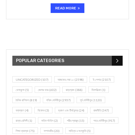
READ MORE
POPULAR CATEGORIES
UNCATEGORIZED
(107)
আজকের সেরা ১০
(2598)
ই-পেপার
(2107)
খেলাধূলো
(5)
জেলার খবর
(602)
ঝাড়গ্রাম
(388)
দিনপঞ্জিকা
(1)
দৈনিক রাশিফল
(819)
পশ্চিম মেদিনীপুর
(2937)
পূর্ব মেদিনীপুর
(1120)
বন্যপ্রাণ
(4)
বিনোদন
(3)
ভ্রমণ এবং তীর্থকেন্দ্র
(24)
রাজনীতি
(347)
রান্না-রেসিপী
(1)
লাইফ স্টাইল
(2)
শরীর স্বাস্থ্য
(15)
শহর মেদিনীপুর
(917)
শিক্ষা ব্যবস্থা
(75)
সম্পাদকীয়
(20)
সাহিত্য ও সংস্কৃতি
(5)