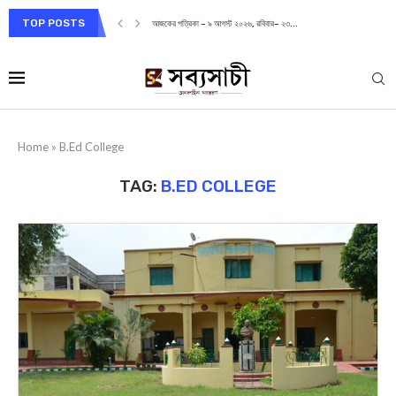
TOP POSTS
আজকের পত্রিকা – ৯ আগস্ট ২০২৬, রবিবার– ২৩...
Home
»
B.Ed College
TAG:
B.ED COLLEGE