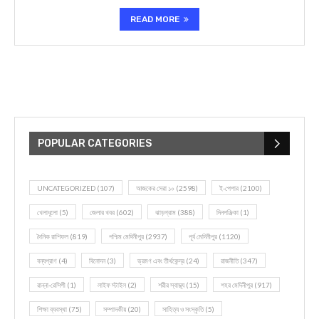
READ MORE
POPULAR CATEGORIES
UNCATEGORIZED
(107)
আজকের সেরা ১০
(2598)
ই-পেপার
(2100)
খেলাধূলো
(5)
জেলার খবর
(602)
ঝাড়গ্রাম
(388)
দিনপঞ্জিকা
(1)
দৈনিক রাশিফল
(819)
পশ্চিম মেদিনীপুর
(2937)
পূর্ব মেদিনীপুর
(1120)
বন্যপ্রাণ
(4)
বিনোদন
(3)
ভ্রমণ এবং তীর্থকেন্দ্র
(24)
রাজনীতি
(347)
রান্না-রেসিপী
(1)
লাইফ স্টাইল
(2)
শরীর স্বাস্থ্য
(15)
শহর মেদিনীপুর
(917)
শিক্ষা ব্যবস্থা
(75)
সম্পাদকীয়
(20)
সাহিত্য ও সংস্কৃতি
(5)