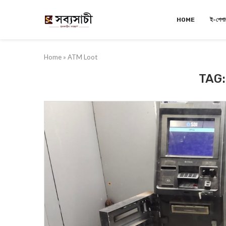
HOME
ই-পেপা
Home
»
ATM Loot
TAG