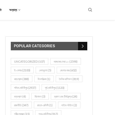
তি
অন্যান্য
POPULAR CATEGORIES
UNCATEGORIZED
(107)
আজকের সেরা ১০
(2598)
ই-পেপার
(2100)
খেলাধূলো
(5)
জেলার খবর
(602)
ঝাড়গ্রাম
(388)
দিনপঞ্জিকা
(1)
দৈনিক রাশিফল
(819)
পশ্চিম মেদিনীপুর
(2937)
পূর্ব মেদিনীপুর
(1120)
বন্যপ্রাণ
(4)
বিনোদন
(3)
ভ্রমণ এবং তীর্থকেন্দ্র
(24)
রাজনীতি
(347)
রান্না-রেসিপী
(1)
লাইফ স্টাইল
(2)
শরীর স্বাস্থ্য
(15)
শহর মেদিনীপুর
(917)