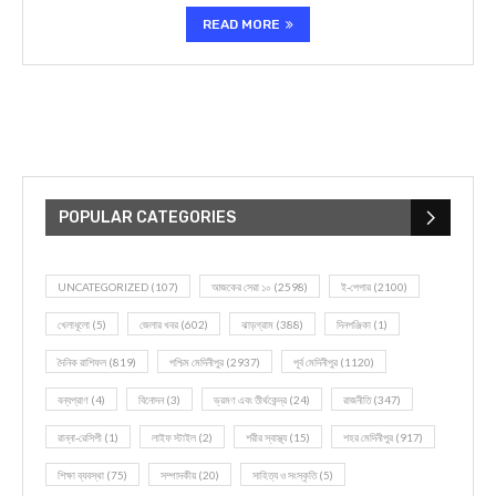
READ MORE
POPULAR CATEGORIES
UNCATEGORIZED
(107)
আজকের সেরা ১০
(2598)
ই-পেপার
(2100)
খেলাধূলো
(5)
জেলার খবর
(602)
ঝাড়গ্রাম
(388)
দিনপঞ্জিকা
(1)
দৈনিক রাশিফল
(819)
পশ্চিম মেদিনীপুর
(2937)
পূর্ব মেদিনীপুর
(1120)
বন্যপ্রাণ
(4)
বিনোদন
(3)
ভ্রমণ এবং তীর্থকেন্দ্র
(24)
রাজনীতি
(347)
রান্না-রেসিপী
(1)
লাইফ স্টাইল
(2)
শরীর স্বাস্থ্য
(15)
শহর মেদিনীপুর
(917)
শিক্ষা ব্যবস্থা
(75)
সম্পাদকীয়
(20)
সাহিত্য ও সংস্কৃতি
(5)