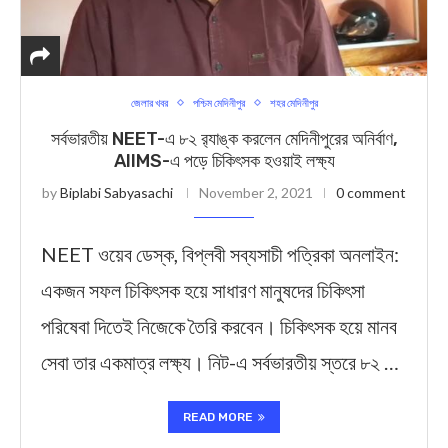
জেলার খবর
পশ্চিম মেদিনীপুর
শহর মেদিনীপুর
সর্বভারতীয় NEET-এ ৮২ র‌্যাঙ্ক করলেন মেদিনীপুরের অনির্বাণ,
AIIMS-এ পড়ে চিকিৎসক হওয়াই লক্ষ্য
by
Biplabi Sabyasachi
November 2, 2021
0 comment
NEET ওয়েব ডেস্ক, বিপ্লবী সব্যসাচী পত্রিকা ‍অনলাইন:
একজন সফল চিকিৎসক হয়ে সাধারণ মানুষদের চিকিৎসা
পরিষেবা দিতেই নিজেকে তৈরি করবেন। চিকিৎসক হয়ে মানব
সেবা তার একমাত্র লক্ষ্য। নিট-এ সর্বভারতীয় স্তরে ৮২ …
READ MORE