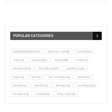
POPULAR CATEGORIES
UNCATEGORIZED
(107)
আজকের সেরা ১০
(2598)
ই-পেপার
(2107)
খেলাধূলো
(5)
জেলার খবর
(602)
ঝাড়গ্রাম
(388)
দিনপঞ্জিকা
(1)
দৈনিক রাশিফল
(819)
পশ্চিম মেদিনীপুর
(2937)
পূর্ব মেদিনীপুর
(1120)
বন্যপ্রাণ
(4)
বিনোদন
(3)
ভ্রমণ এবং তীর্থকেন্দ্র
(24)
রাজনীতি
(347)
রান্না-রেসিপী
(1)
লাইফ স্টাইল
(2)
শরীর স্বাস্থ্য
(15)
শহর মেদিনীপুর
(917)
শিক্ষা ব্যবস্থা
(75)
সম্পাদকীয়
(20)
সাহিত্য ও সংস্কৃতি
(5)