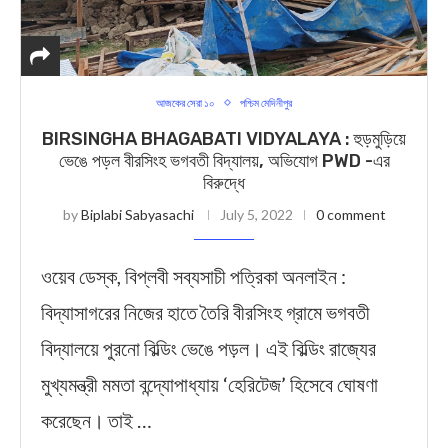
আজকের সেরা ১০
পশ্চিম মেদিনীপুর
BIRSINGHA BHAGABATI VIDYALAYA : হুড়মুড়িয়ে
ভেঙে পড়ল বীরসিংহ ভগবতী বিদ্যালয়, অভিযোগ PWD -এর
বিরুদ্ধে
by
Biplabi Sabyasachi
July 5, 2022
0 comment
ওয়েব ডেস্ক, বিপ্লবী সব্যসাচী পত্রিকা অনলাইন :
বিদ্যাসাগরের নিজের হাতে তৈরি বীরসিংহ গ্রামে ভগবতী
বিদ্যালয়ে পুরনো বিল্ডিং ভেঙে পড়ল। এই বিল্ডিং রাজ্যের
মুখ্যমন্ত্রী মমতা বন্দ্যোপাধ্যায় ‘হেরিটেজ’ হিসেবে ঘোষণা
করেছেন। তাই …