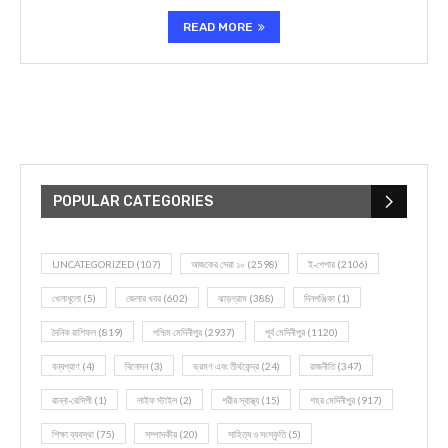
READ MORE
POPULAR CATEGORIES
UNCATEGORIZED
(107)
আজকের সেরা ১০
(2598)
ই-পেপার
(2106)
খেলাধূলো
(5)
জেলার খবর
(602)
ঝাড়গ্রাম
(388)
দিনপঞ্জিকা
(1)
দৈনিক রাশিফল
(819)
পশ্চিম মেদিনীপুর
(2937)
পূর্ব মেদিনীপুর
(1120)
বন্যপ্রাণ
(4)
বিনোদন
(3)
ভ্রমণ এবং তীর্থকেন্দ্র
(24)
রাজনীতি
(347)
রান্না-রেসিপী
(1)
লাইফ স্টাইল
(2)
শরীর স্বাস্থ্য
(15)
শহর মেদিনীপুর
(917)
শিক্ষা ব্যবস্থা
(75)
সম্পাদকীয়
(20)
সাহিত্য ও সংস্কৃতি
(5)