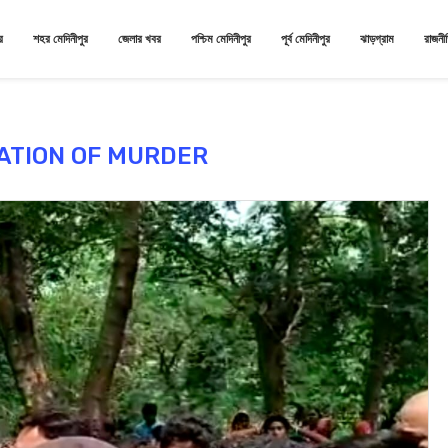
র
শহর মেদিনীপুর
জেলার খবর
পশ্চিম মেদিনীপুর
পূর্ব মেদিনীপুর
ঝাড়গ্রাম
রাজনী
ATION OF MURDER