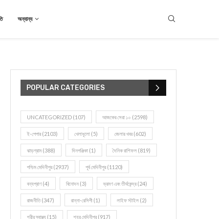
তি
অন্যান্য
POPULAR CATEGORIES
UNCATEGORIZED
(107)
আজকের সেরা ১০
(2598)
ই-পেপার
(2103)
খেলাধূলো
(5)
জেলার খবর
(602)
ঝাড়গ্রাম
(388)
দিনপঞ্জিকা
(1)
দৈনিক রাশিফল
(819)
পশ্চিম মেদিনীপুর
(2937)
পূর্ব মেদিনীপুর
(1120)
বন্যপ্রাণ
(4)
বিনোদন
(3)
ভ্রমণ এবং তীর্থকেন্দ্র
(24)
রাজনীতি
(347)
রান্না-রেসিপী
(1)
লাইফ স্টাইল
(2)
শরীর স্বাস্থ্য
(15)
শহর মেদিনীপুর
(917)