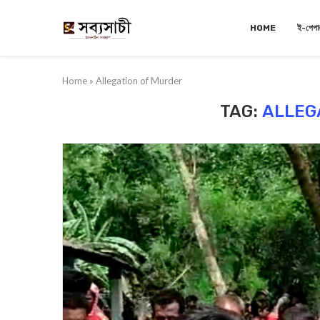
HOME
ই-পেপা
Home
»
Allegation of Murder
TAG:
ALLEG