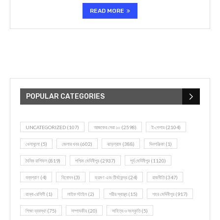
READ MORE
POPULAR CATEGORIES
UNCATEGORIZED
(107)
আজকের সেরা ১০
(2598)
ই-পেপার
(2104)
খেলাধূলো
(5)
জেলার খবর
(602)
ঝাড়গ্রাম
(388)
দিনপঞ্জিকা
(1)
দৈনিক রাশিফল
(819)
পশ্চিম মেদিনীপুর
(2937)
পূর্ব মেদিনীপুর
(1120)
বন্যপ্রাণ
(4)
বিনোদন
(3)
ভ্রমণ এবং তীর্থকেন্দ্র
(24)
রাজনীতি
(347)
রান্না-রেসিপী
(1)
লাইফ স্টাইল
(2)
শরীর স্বাস্থ্য
(15)
শহর মেদিনীপুর
(917)
শিক্ষা ব্যবস্থা
(75)
সম্পাদকীয়
(20)
সাহিত্য ও সংস্কৃতি
(5)