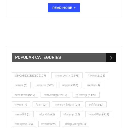
READ MORE
POPULAR CATEGORIES
UNCATEGORIZED
(107)
আজকের সেরা ১০
(2598)
ই-পেপার
(2103)
খেলাধূলো
(5)
জেলার খবর
(602)
ঝাড়গ্রাম
(388)
দিনপঞ্জিকা
(1)
দৈনিক রাশিফল
(819)
পশ্চিম মেদিনীপুর
(2937)
পূর্ব মেদিনীপুর
(1120)
বন্যপ্রাণ
(4)
বিনোদন
(3)
ভ্রমণ এবং তীর্থকেন্দ্র
(24)
রাজনীতি
(347)
রান্না-রেসিপী
(1)
লাইফ স্টাইল
(2)
শরীর স্বাস্থ্য
(15)
শহর মেদিনীপুর
(917)
শিক্ষা ব্যবস্থা
(75)
সম্পাদকীয়
(20)
সাহিত্য ও সংস্কৃতি
(5)