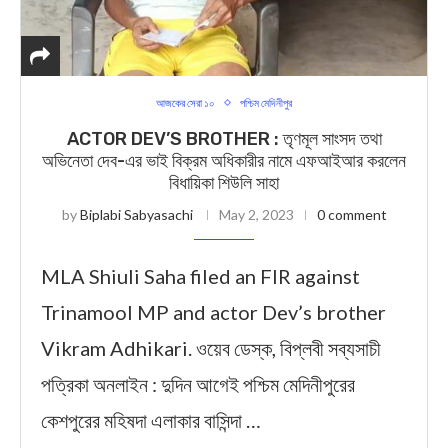
আজকের সেরা ১০
পশ্চিম মেদিনীপুর
ACTOR DEV’S BROTHER : তৃণমূল সাংসদ তথা
অভিনেতা দেব-এর ভাই বিক্রম অধিকারীর নামে এফআইআর করলেন
বিধায়িকা শিউলি সাহা
by
Biplabi Sabyasachi
May 2, 2023
0 comment
MLA Shiuli Saha filed an FIR against
Trinamool MP and actor Dev’s brother
Vikram Adhikari. ওয়েব ডেস্ক, বিপ্লবী সব্যসাচী
পত্রিকা অনলাইন : দুদিন আগেই পশ্চিম মেদিনীপুরের
কেশপুরের মহিষদা এলাকার বাসিন্দা …