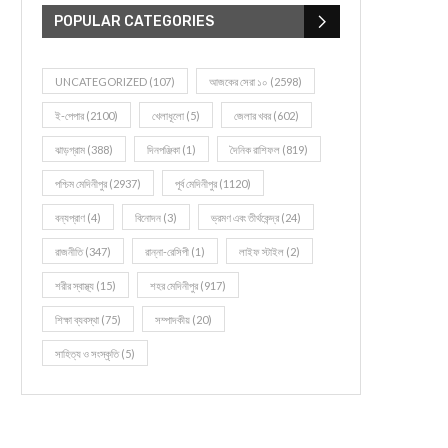
POPULAR CATEGORIES
UNCATEGORIZED
(107)
আজকের সেরা ১০
(2598)
ই-পেপার
(2100)
খেলাধূলো
(5)
জেলার খবর
(602)
ঝাড়গ্রাম
(388)
দিনপঞ্জিকা
(1)
দৈনিক রাশিফল
(819)
পশ্চিম মেদিনীপুর
(2937)
পূর্ব মেদিনীপুর
(1120)
বন্যপ্রাণ
(4)
বিনোদন
(3)
ভ্রমণ এবং তীর্থকেন্দ্র
(24)
রাজনীতি
(347)
রান্না-রেসিপী
(1)
লাইফ স্টাইল
(2)
শরীর স্বাস্থ্য
(15)
শহর মেদিনীপুর
(917)
শিক্ষা ব্যবস্থা
(75)
সম্পাদকীয়
(20)
সাহিত্য ও সংস্কৃতি
(5)