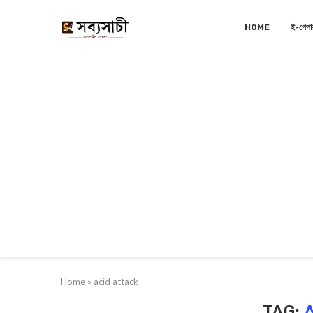
HOME
ই-পেপা
Home
»
acid attack
TAG: