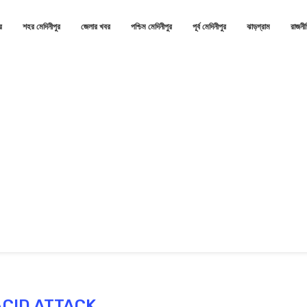
র
শহর মেদিনীপুর
জেলার খবর
পশ্চিম মেদিনীপুর
পূর্ব মেদিনীপুর
ঝাড়গ্রাম
রাজনী
ACID ATTACK