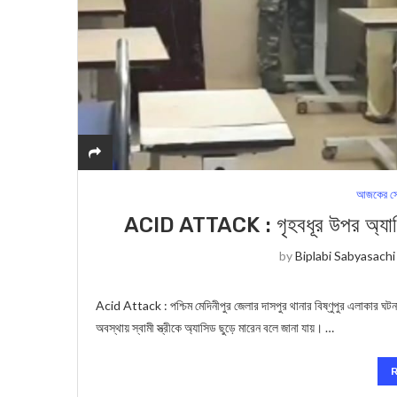
আজকের সে
ACID ATTACK : গৃহবধূর উপর অ্যাসিড 
by
Biplabi Sabyasachi
Acid Attack : পশ্চিম মেদিনীপুর জেলার দাসপুর থানার বিষ্ণুপুর এলাকার ঘটনা।
অবস্থায় স্বামী স্ত্রীকে অ্যাসিড ছুড়ে মারেন বলে জানা যায়। …