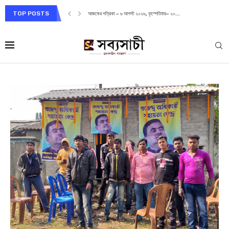
TOP POSTS
আজকের পত্রিকা – ৫ আগস্ট ২০২৬, বুধবার– ১৯শ্রাবণ...