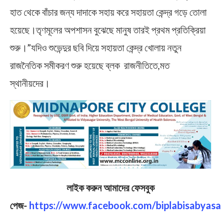
হাত থেকে বাঁচার জন্য দাদাকে সহায় করে সহায়তা কেন্দ্র গড়ে তোলা
হয়েছে।তৃণমূলের অপশাসন বুঝেছে মানুষ তারই প্রথম প্রতিক্রিয়া
শুরু।”যদিও শুভেন্দুর ছবি দিয়ে সহায়তা কেন্দ্র খোলায় নতুন
রাজনৈতিক সমীকরণ শুরু হয়েছে ব্লক রাজনীতিতে,মত
স্থানীয়দের।
লাইক করুন আমাদের ফেসবুক
পেজ-
https://www.facebook.com/biplabisabyasa