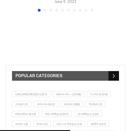
June 9, 2021
POPULAR CATEGORIES
UNCATEGORIZED
(107)
আজকের সেরা ১০
(2598)
ই-পেপার
(2104)
খেলাধূলো
(5)
জেলার খবর
(602)
ঝাড়গ্রাম
(388)
দিনপঞ্জিকা
(1)
দৈনিক রাশিফল
(819)
পশ্চিম মেদিনীপুর
(2937)
পূর্ব মেদিনীপুর
(1120)
বন্যপ্রাণ
(4)
বিনোদন
(3)
ভ্রমণ এবং তীর্থকেন্দ্র
(24)
রাজনীতি
(347)