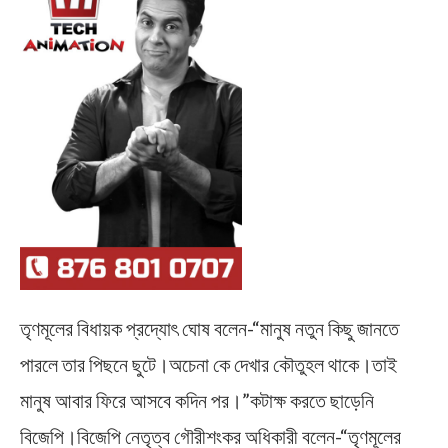
তৃণমূলের বিধায়ক প্রদ্যোৎ ঘোষ বলেন-“মানুষ নতুন কিছু জানতে
পারলে তার পিছনে ছুটে।অচেনা কে দেখার কৌতুহল থাকে।তাই
মানুষ আবার ফিরে আসবে কদিন পর।”কটাক্ষ করতে ছাড়েনি
বিজেপি।বিজেপি নেতৃত্ব গৌরীশংকর অধিকারী বলেন-“তৃণমূলের