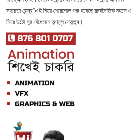
সহায়তা কেন্দ্র”এই নিয়ে শোরগোল শুরু হযেছে রাজনৈতিক মহলে এ
নিয়ে উল্টো সুর বেঁধেছেন তৃণমূল নেতৃত্ব।