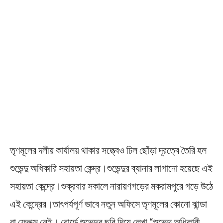
তৃণমূলের দলীয় কার্যালয় থাকার সত্ত্বেও ঢিল ছোঁড়া দূরত্বে তৈরি হল
শুভেন্দু অধিকারি সহায়তা কেন্দ্র।শুভেন্দুর ব্যানার লাগানো হয়েছে এই
সহায়তা কেন্দ্রে।শুক্রবার সকালে নারায়ণগড়ের মকরামপুরে গড়ে উঠে
এই কেন্দ্রের।তাৎপর্যপূর্ণ ভাবে নতুন অফিসে তৃণমূলের কোনো ঝান্ডা
বা ফ্লেক্স নেই। বোর্ডে শুভেন্দুর ছবি দিয়ে লেখা “শুভেন্দু অধিকারী