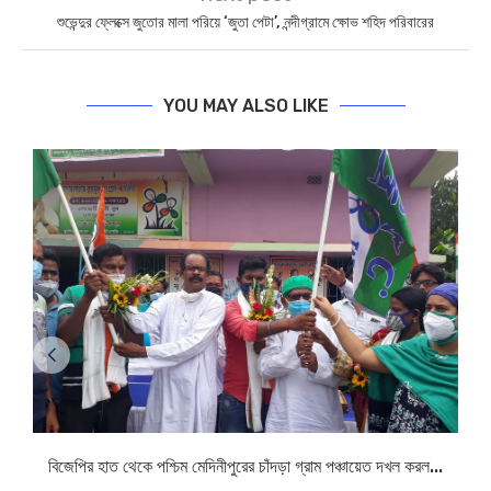
শুভেন্দুর ফ্লেক্সে জুতোর মালা পরিয়ে ‘জুতা পেটা’, নন্দীগ্রামে ক্ষোভ শহিদ পরিবারের
YOU MAY ALSO LIKE
বিজেপির হাত থেকে পশ্চিম মেদিনীপুরের চাঁদড়া গ্রাম পঞ্চায়েত দখল করল...