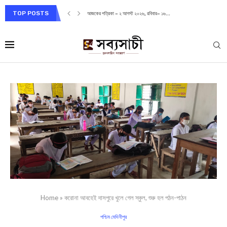
TOP POSTS
আজকের পত্রিকা – ২ আগস্ট ২০২৬, রবিবার– ১৬...
Home
»
করোনা আবহেই দাসপুরে খুলে গেল স্কুল, শুরু হল পঠন-পাঠন
পশ্চিম মেদিনীপুর