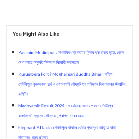
You Might Also Like
Paschim Medinipur : সাংবাদিক গ্রেফতারে নিন্দার ঝড় রাজ্য জুড়ে, জেলে
দেখা করার অনুমতি মিলল না বিরোধী দলনেতার
Kurumbera Fort | Moghalmari Buddha Bihar : পশ্চিম
মেদিনীপুরে কুরুমবেড়া দুর্গ ও মোগলমারি বৌদ্ধবিহার পরিদর্শন বিধানসভার স্ট্যান্ডিং
কমিটির
Madhyamik Result 2024 : মাধ্যমিকে জেলায় প্রথম মেদিনীপুর
কলেজিয়েট স্কুলের কৌস্তভ , প্রাপ্ত নম্বর ৬৮৮
Elephant Attack : মেদিনীপুরে খাবারে খোঁজে গৃহস্থের বাড়িতে হানা
দাঁতালের, মৃত্যু মহিলার