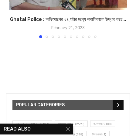
Ghatal Police : অভিযোগের ২৪ ঘন্টার মধ্যে নাবালিকাকে উদ্ধার করে...
February 21, 2023
POPULAR CATEGORIES
UNCATEGORIZED
(107)
আজকের সেরা ১০
(2598)
ই-পেপার
(2100)
READ ALSO
খেলাধূলো
(5)
জেলার খবর
(602)
ঝাড়গ্রাম
(388)
দিনপঞ্জিকা
(1)