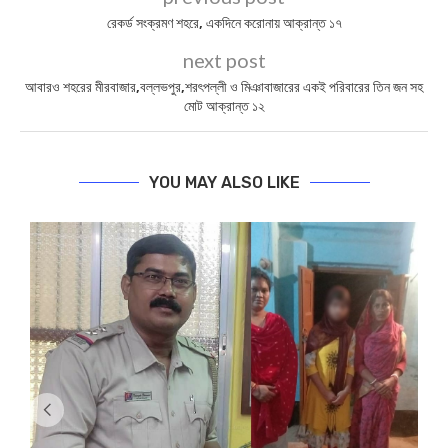
রেকর্ড সংক্রমণ শহরে, একদিনে করোনায় আক্রান্ত ১৭
next post
আবারও শহরের মীরবাজার,বল্লভপুর,শরৎপল্লী ও মিঞাবাজারের একই পরিবারের তিন জন সহ
মোট আক্রান্ত ১২
YOU MAY ALSO LIKE