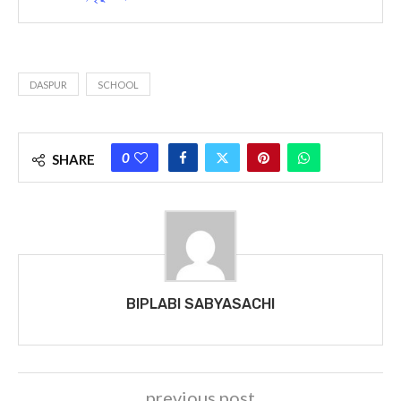
DASPUR
SCHOOL
0
SHARE
BIPLABI SABYASACHI
previous post