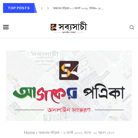
TOP POSTS
আজকের পত্রিকা – ১ আগস্ট ২০২৬, শনিবার– ১৫...
Home
»
আজকের পত্রিকা – ৬ আগষ্ট ২০২০, বাংলা- ২১ শ্রাবণ ১৪২৭