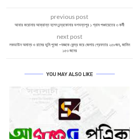
previous post
আবার করোনায় আক্রান্ত হলেন চন্দ্রকোনার ভগবন্তপুর ১ গ্রাম পঞ্চায়েতের ৩ কর্মী
next post
লকডাউন অমান্য ও রামের ভুমি পুজো -যজ্ঞকে কেন্দ্র করে জেলায় গ্রেফতার ২৫৮জন, জামিন
১৫৩ জনের
YOU MAY ALSO LIKE