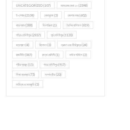
UNCATEGORIZED
(107)
আজকের সেরা ১০
(2598)
ই-পেপার
(2104)
খেলাধূলো
(5)
জেলার খবর
(602)
ঝাড়গ্রাম
(388)
দিনপঞ্জিকা
(1)
দৈনিক রাশিফল
(819)
পশ্চিম মেদিনীপুর
(2937)
পূর্ব মেদিনীপুর
(1120)
বন্যপ্রাণ
(4)
বিনোদন
(3)
ভ্রমণ এবং তীর্থকেন্দ্র
(24)
রাজনীতি
(347)
রান্না-রেসিপী
(1)
লাইফ স্টাইল
(2)
শরীর স্বাস্থ্য
(15)
শহর মেদিনীপুর
(917)
শিক্ষা ব্যবস্থা
(75)
সম্পাদকীয়
(20)
সাহিত্য ও সংস্কৃতি
(5)