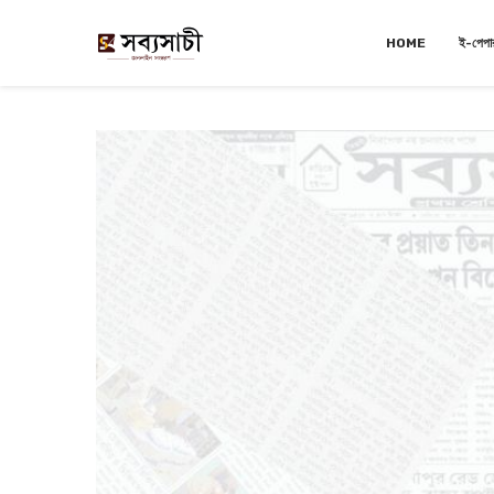
HOME
ই-পেপা