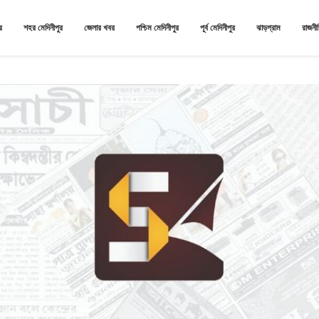
র
শহর মেদিনীপুর
জেলার খবর
পশ্চিম মেদিনীপুর
পূর্ব মেদিনীপুর
ঝাড়গ্রাম
রাজনী