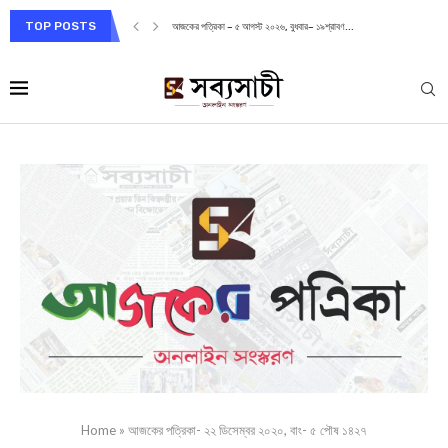
TOP POSTS
আজকের পত্রিকা – ৫ আগস্ট ২০২৬, বুধবার– ১৯শ্রাবণ...
Home
»
আজকের পত্রিকা- ২২ ডিসেম্বর ২০২০, বাং- ৫ পৌষ ১৪২৭