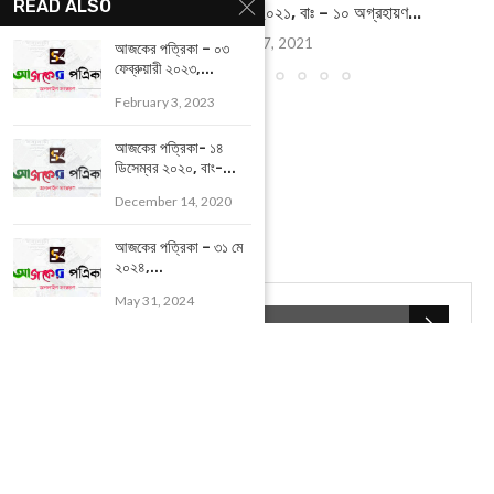
READ ALSO
আজকের পত্রিকা – ২৭ নভেম্বর ২০২১, বাঃ – ১০ অগ্রহায়ণ...
November 27, 2021
আজকের পত্রিকা – ০৩
ফেব্রুয়ারী ২০২৩,...
February 3, 2023
আজকের পত্রিকা- ১৪
ডিসেম্বর ২০২০, বাং-...
December 14, 2020
আজকের পত্রিকা – ৩১ মে
২০২৪,...
May 31, 2024
POPULAR CATEGORIES
UNCATEGORIZED
(107)
আজকের সেরা ১০
(2598)
ই-পেপার
(2106)
খেলাধূলো
(5)
জেলার খবর
(602)
ঝাড়গ্রাম
(388)
দিনপঞ্জিকা
(1)
দৈনিক রাশিফল
(819)
পশ্চিম মেদিনীপুর
(2937)
পূর্ব মেদিনীপুর
(1120)